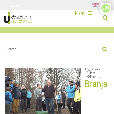
Login
Menu
14. maj 2024
0
8566
Branja