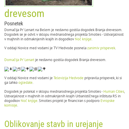
drevesom
Posnetek
Domačija Pr' Lenart na Belem je nedavno gostila dogodek Branja drevesom.
Dogodek se je odvil v sklopu mednarodnega projekta Smoties - Ustvarjalnost
v majhnih in odmaknjenih krajih in dogodkov
Noč knjige
.
V oddaji Novice med vodami je TV Medvode posnela
zanimiv prispevek
.
Domačija Pr' Lenart
je nedavno gostila dogodek Branja drevesom.
V oddaji Novice med vodami je
Televizija Medvode
pripravila prispevek, ki si
ga lahko
ogledate
.
Dogodek je potekal v sklopu mednarodnega projekta Smoties -
Human Cities
,
Ustvarjalnost v majhnih in odmaknjenih krajih Urbanističnega inštituta RS in
dogodkov
Noč knjige
. Smoties projekt je financiran s podporo
Evropske
komisije
.
Oblikovanje stavb in urejanje