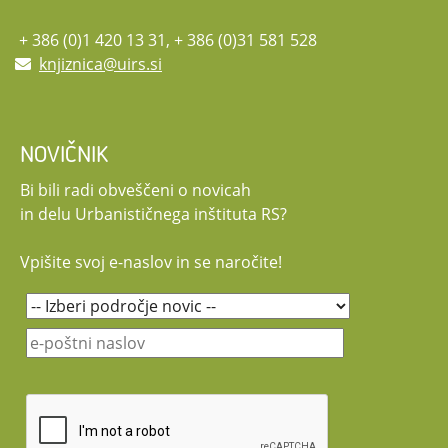
Vljudno vabljeni, da se dogodka udeležite!
Udeležba na posvetu je brezplačna. Potekal bo v slovenskem jeziku.
+ 386 (0)1 420 13 31, + 386 (0)31 581 528
Naslovna grafika: clipchamp.com
knjiznica@uirs.si
NOVIČNIK
Bi bili radi obveščeni o novicah
in delu Urbanističnega inštituta RS?
Vpišite svoj e-naslov in se naročite!