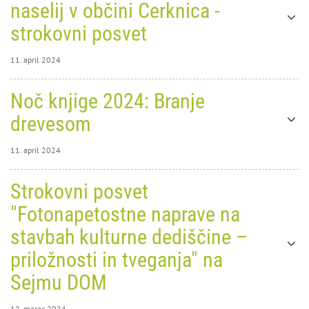
naselij v občini Cerknica -
strokovni posvet
11. april 2024
11. april 2024
Noč knjige 2024: Branje
0
9023
drevesom
11. april 2024
11. april 2024
Strokovni posvet
0
9258
"Fotonapetostne naprave na
Noč
stavbah kulturne dediščine –
Oblikovanje stavb in urejanje
knjige
priložnosti in tveganja" na
naselij v občini Cerknica -
2024:
Sejmu DOM
strokovni posvet
Branje
12. marec 2024