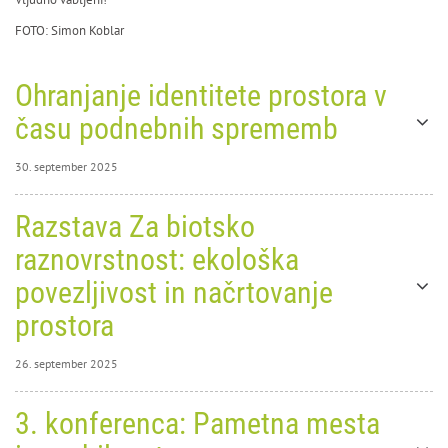
FOTO: Simon Koblar
Ohranjanje identitete prostora v
času podnebnih sprememb
30. september 2025
30. september
Razstava Za biotsko
2025
0
9990
raznovrstnost: ekološka
povezljivost in načrtovanje
prostora
26. september 2025
26. september
3. konferenca: Pametna mesta
Ohranjanje identitete
2025
0
4549