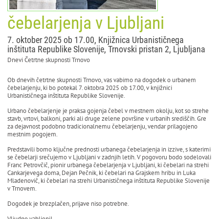
čebelarjenja v Ljubljani
7. oktober 2025 ob 17.00, Knjižnica Urbanističnega
inštituta Republike Slovenije, Trnovski pristan 2, Ljubljana
Dnevi Četrtne skupnosti Trnovo
Ob dnevih četrtne skupnosti Trnovo, vas vabimo na dogodek o urbanem
čebelarjenju, ki bo potekal 7. oktobra 2025 ob 17.00, v knjižnici
Urbanističnega inštituta Republike Slovenije.
Urbano čebelarjenje je praksa gojenja čebel v mestnem okolju, kot so strehe
stavb, vrtovi, balkoni, parki ali druge zelene površine v urbanih središčih. Gre
za dejavnost podobno tradicionalnemu čebelarjenju, vendar prilagojeno
mestnim pogojem.
Predstavili bomo ključne prednosti urbanega čebelarjenja in izzive, s katerimi
se čebelarji srečujemo v Ljubljani v zadnjih letih. V pogovoru bodo sodelovali
Franc Petrovčič, pionir urbanega čebelarjenja v Ljubljani, ki čebelari na strehi
Cankarjevega doma, Dejan Pečnik, ki čebelari na Grajskem hribu in Luka
Mladenovič, ki čebelari na strehi Urbanističnega inštituta Republike Slovenije
v Trnovem.
Dogodek je brezplačen, prijave niso potrebne.
Vljudno vabljeni!