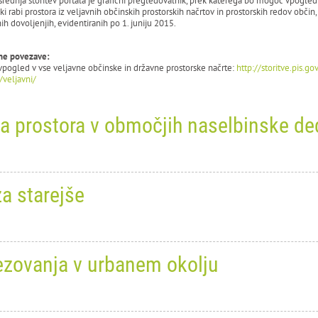
srednja storitev portala je grafični pregledovalnik, prek katerega bo mogoč vpogled 
 rabi prostora iz veljavnih občinskih prostorskih načrtov in prostorskih redov občin
h dovoljenjih, evidentiranih po 1. juniju 2015.
ne povezave:
pogled v vse veljavne občinske in državne prostorske načrte:
http://storitve.pis.g
/veljavni/
 prostora v območjih naselbinske de
l 2018
0
37705
a starejše
ednotenje pomenov odprtega pro
selbinske dediščine
l 2018
0
16797
 Marinček Prosenc
zovanja v urbanem okolju
rtovanje bivalnega okolja za st
a Urbanističnega inštituta RS, torek, 24. aprila 2017 ob 17.00 uri
va projektnih del študentov krajinske arhitekture iz Zagreba
ca Urbanističnega inštituta RS, torek, 24. aprila 2017 ob 17.00 uri, brezplačno pr
a UIRS, 24. april - 18. junij 2018