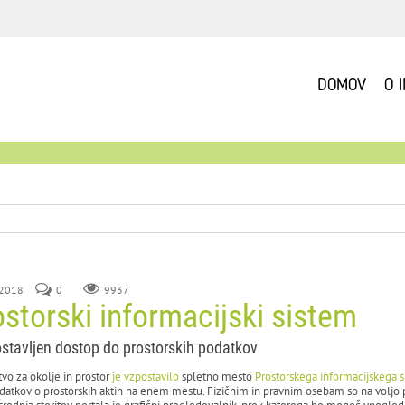
DOMOV
O 
 2018
0
9937
storski informacijski sistem
stavljen dostop do prostorskih podatkov
tvo za okolje in prostor
je vzpostavilo
spletno mesto
Prostorskega informacijskega 
datkov o prostorskih aktih na enem mestu. Fizičnim in pravnim osebam so na voljo pod