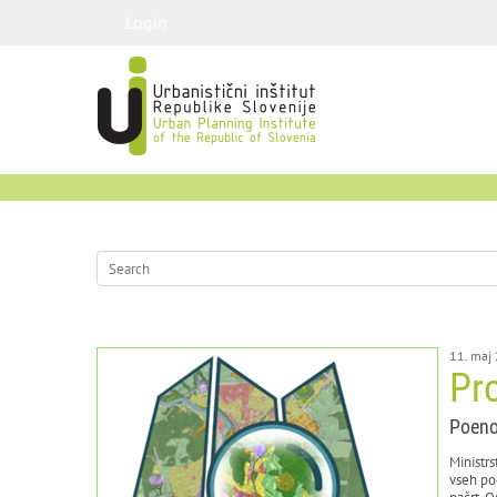
Login
11. maj
Pro
Poeno
Ministrs
vseh po