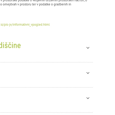
v prostorske podatke o veljavnih državnih prostorskih načrtih, o
, o omejitvah v prostoru ter v podatke o gradbenih in
ov.si/pis-jv/informativni_vpogled.html
diščine
stora v območjih
arejše
edavanje v slovenskem jeziku