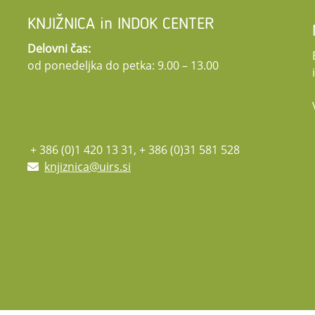
 članek je dostopen na priloženi povezavi.
KNJIŽNICA in INDOK CENTER
trani projekta QAPS.
Delovni čas:
od ponedeljka do petka: 9.00 – 13.00
+ 386 (0)1 420 13 31, + 386 (0)31 581 528
knjiznica@uirs.si