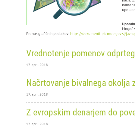
načrt. O
namenski
uporabni
Uporab
Mogoč v
Prenos grafičnih podatkov:
https://dokumenti-pis.mop.gov.si/javno
Vrednotenje pomenov odprtega
17. april 2018
17. apri
Načrtovanje bivalnega okolja z
Vr
17. april 2018
na
17. apri
Darja
Z evropskim denarjem do pove
Nač
Knjižnic
17. april 2018
Razsta
Knjižni
Knjižnic