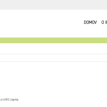
DOMOV
O 
ca UIRS zaprta.