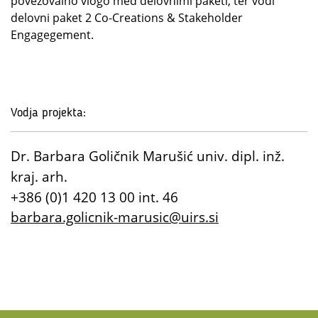
povezovalno vlogo med delovnimi paketi, ter vodi
delovni paket 2 Co-Creations & Stakeholder
Engagegement.
Vodja projekta:
Dr. Barbara Goličnik Marušić univ. dipl. inž.
kraj. arh.
+386 (0)1 420 13 00 int. 46
barbara.golicnik-marusic@uirs.si