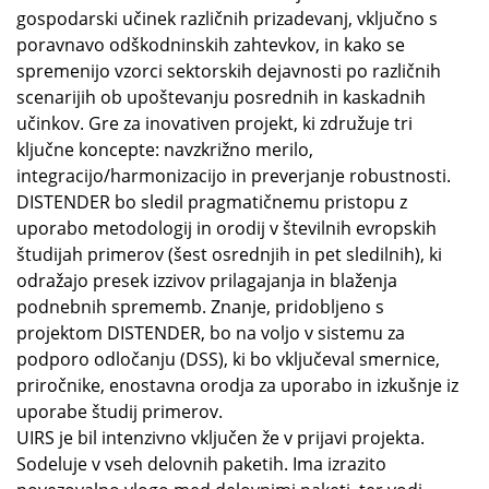
gospodarski učinek različnih prizadevanj, vključno s
poravnavo odškodninskih zahtevkov, in kako se
spremenijo vzorci sektorskih dejavnosti po različnih
scenarijih ob upoštevanju posrednih in kaskadnih
učinkov. Gre za inovativen projekt, ki združuje tri
ključne koncepte: navzkrižno merilo,
integracijo/harmonizacijo in preverjanje robustnosti.
DISTENDER bo sledil pragmatičnemu pristopu z
uporabo metodologij in orodij v številnih evropskih
študijah primerov (šest osrednjih in pet sledilnih), ki
odražajo presek izzivov prilagajanja in blaženja
podnebnih sprememb. Znanje, pridobljeno s
projektom DISTENDER, bo na voljo v sistemu za
podporo odločanju (DSS), ki bo vključeval smernice,
priročnike, enostavna orodja za uporabo in izkušnje iz
uporabe študij primerov.
UIRS je bil intenzivno vključen že v prijavi projekta.
Sodeluje v vseh delovnih paketih. Ima izrazito