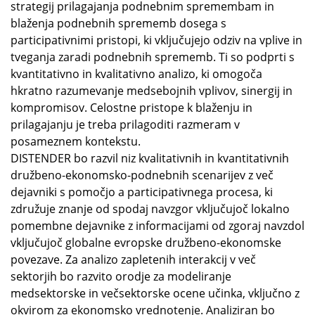
strategij prilagajanja podnebnim spremembam in
blaženja podnebnih sprememb dosega s
participativnimi pristopi, ki vključujejo odziv na vplive in
tveganja zaradi podnebnih sprememb. Ti so podprti s
kvantitativno in kvalitativno analizo, ki omogoča
hkratno razumevanje medsebojnih vplivov, sinergij in
kompromisov. Celostne pristope k blaženju in
prilagajanju je treba prilagoditi razmeram v
posameznem kontekstu.
DISTENDER bo razvil niz kvalitativnih in kvantitativnih
družbeno-ekonomsko-podnebnih scenarijev z več
dejavniki s pomočjo a participativnega procesa, ki
združuje znanje od spodaj navzgor vključujoč lokalno
pomembne dejavnike z informacijami od zgoraj navzdol
vključujoč globalne evropske družbeno-ekonomske
povezave. Za analizo zapletenih interakcij v več
sektorjih bo razvito orodje za modeliranje
medsektorske in večsektorske ocene učinka, vključno z
okvirom za ekonomsko vrednotenje. Analiziran bo