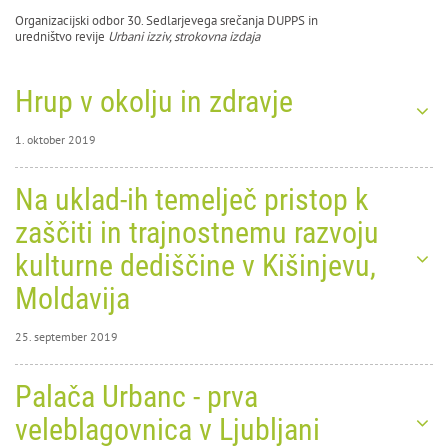
Organizacijski odbor 30. Sedlarjevega srečanja DUPPS in
uredništvo revije
Urbani izziv, strokovna izdaja
Hrup v okolju in zdravje
1. oktober 2019
1. oktober 2019
Na uklad-ih temelječ pristop k
0
50502
zaščiti in trajnostnemu razvoju
Hrup v
kulturne dediščine v Kišinjevu,
okolju
Moldavija
in
25. september 2019
25. september
Palača Urbanc - prva
zdravje
2019
0
106518
veleblagovnica v Ljubljani
Na
Predavanje Sonje Jeram