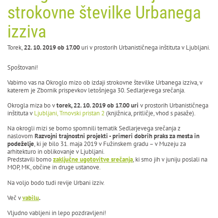
strokovne številke Urbanega
izziva
Torek,
22. 10. 2019 ob 17.00
uri v prostorih Urbanističnega inštituta v Ljubljani.
Spoštovani!
Vabimo vas na Okroglo mizo ob izdaji strokovne številke Urbanega izziva, v
katerem je Zbornik prispevkov letošnjega 30. Sedlarjevega srečanja.
Okrogla miza bo v
torek, 22. 10. 2019 ob 17.00 uri
v prostorih Urbanističnega
inštituta v
Ljubljani,
Trnovski pristan 2
(knjižnica, pritličje, vhod s pasaže).
Na okrogli mizi se bomo spomnili tematik Sedlarjevega srečanja z
naslovom
Razvojni trajnostni projekti - primeri dobrih praks za mesta in
podeželje
, ki je bilo 31. maja 2019 v Fužinskem gradu – v Muzeju za
arhitekturo in oblikovanje v Ljubljani.
Predstavili bomo
zaključne ugotovitve srečanja
, ki smo jih v juniju poslali na
MOP, MK, občine in druge ustanove.
Na voljo bodo tudi revije Urbani izziv.
Več v
vabilu
.
Vljudno vabljeni in lepo pozdravljeni!