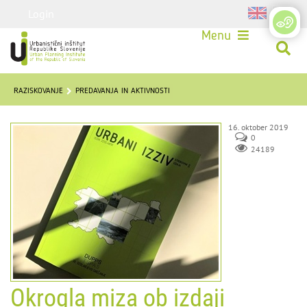
Login
Menu
RAZISKOVANJE
PREDAVANJA IN AKTIVNOSTI
16. oktober 2019
0
24189
Okrogla miza ob izdaji