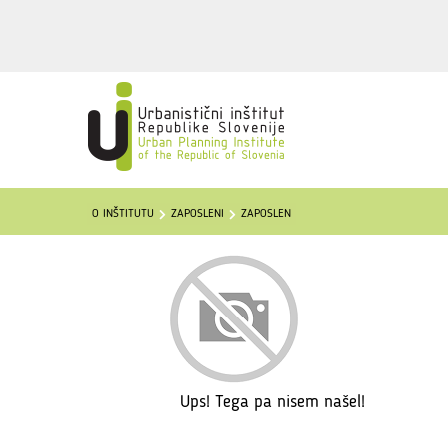
O INŠTITUTU
ZAPOSLENI
ZAPOSLEN
Ups! Tega pa nisem našel!