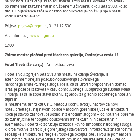
na prostore srečevanja, ki so soustvarjali utrip mesta. Poseben poudarek
bo namenjen kulturnemu in družbenemu življenju okoli leta 1900, ko so
tudi Ljubljančanke začele opazno sooblikovati javno življenje v mestu.
Vodi: Barbara Savenc
Prijava
:
prijava@mgml.si
, 01 24 12 506
Več informacij:
www.mgml.si
17.00
Zbirno mesto: ploščad pred Moderno galerijo, Cankarjeva cesta 15
Hotel Tivoli (Švicarija)
- Arhitektura živo
Hotel Tivoli, zgrajen leta 1910 na mestu nekdanje Švicarije, je
eden pomembnejših poskusov oblikovanja slovenskega
narodnega arhitekturnega sloga. Ideja, da se ustvari prepoznaven domač
izraz, je posebej zaživela v času domoljubnega ljubljanskega župana Ivana
Hribarja. Ta se je zoperstavil iskanju zgledov za gradnjo sodobnega hotela v
tujini in
je mestnemu arhitektu Cirilu Metodu Kochu, avtorju načrtov za novi
hotel, predlagal, naj navdih poišče v motivih gorenjske ljudske arhitekture.
Koch je stavbo zasnoval celostno in z enotnim slogom – od notranje opreme
do zunanjščine ter bogato oblikovanih arhitekturnih in dekorativnih
elementov. Hotel tako združuje izrazito likovno simboliko narodnega sloga,
ki črpa motive iz tradicije gorenjskega stavbarstva in folklore, z značilnostmi
secesijske arhitekture širšega evropskega okolja.Hotel Tivoli je pomemben
tudi kot zbirališče slovenskih umetnikov in drugih intelektualcev, vse od