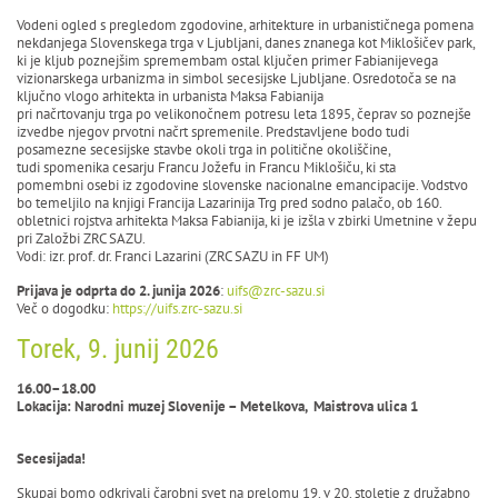
Vodeni ogled s pregledom zgodovine, arhitekture in urbanističnega pomena
nekdanjega Slovenskega trga v Ljubljani, danes znanega kot Miklošičev park,
ki je kljub poznejšim spremembam ostal ključen primer Fabianijevega
vizionarskega urbanizma in simbol secesijske Ljubljane. Osredotoča se na
ključno vlogo arhitekta in urbanista Maksa Fabianija
pri načrtovanju trga po velikonočnem potresu leta 1895, čeprav so poznejše
izvedbe njegov prvotni načrt spremenile. Predstavljene bodo tudi
posamezne secesijske stavbe okoli trga in politične okoliščine,
tudi spomenika cesarju Francu Jožefu in Francu Miklošiču, ki sta
pomembni osebi iz zgodovine slovenske nacionalne emancipacije. Vodstvo
bo temeljilo na knjigi Francija Lazarinija Trg pred sodno palačo, ob 160.
obletnici rojstva arhitekta Maksa Fabianija, ki je izšla v zbirki Umetnine v žepu
pri Založbi ZRC SAZU.
Vodi: izr. prof. dr. Franci Lazarini (ZRC SAZU in FF UM)
Prijava je odprta do 2. junija 2026
:
uifs@zrc-sazu.si
Več o dogodku:
https://uifs.zrc-sazu.si
Torek, 9. junij 2026
16.00–18.00
Lokacija: Narodni muzej Slovenije – Metelkova, Maistrova ulica 1
Secesijada!
Skupaj bomo odkrivali čarobni svet na prelomu 19. v 20. stoletje z družabno