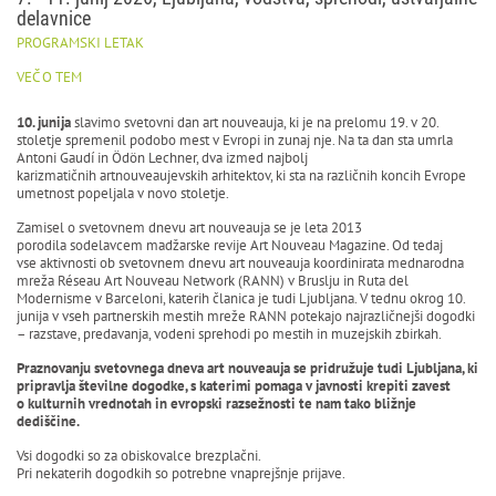
delavnice
PROGRAMSKI LETAK
VEČ O TEM
10. junija
slavimo svetovni dan art nouveauja, ki je na prelomu 19. v 20.
stoletje spremenil podobo mest v Evropi in zunaj nje. Na ta dan sta umrla
Antoni Gaudí in Ödön Lechner, dva izmed najbolj
karizmatičnih artnouveaujevskih arhitektov, ki sta na različnih koncih Evrope
umetnost popeljala v novo stoletje.
Zamisel o svetovnem dnevu art nouveauja se je leta 2013
porodila sodelavcem madžarske revije Art Nouveau Magazine. Od tedaj
vse aktivnosti ob svetovnem dnevu art nouveauja koordinirata mednarodna
mreža Réseau Art Nouveau Network (RANN) v Bruslju in Ruta del
Modernisme v Barceloni, katerih članica je tudi Ljubljana. V tednu okrog 10.
junija v vseh partnerskih mestih mreže RANN potekajo najrazličnejši dogodki
– razstave, predavanja, vodeni sprehodi po mestih in muzejskih zbirkah.
Praznovanju svetovnega dneva art nouveauja se pridružuje tudi Ljubljana, ki
pripravlja številne dogodke, s katerimi pomaga v javnosti krepiti zavest
o kulturnih vrednotah in evropski razsežnosti te nam tako bližnje
dediščine.
Vsi dogodki so za obiskovalce brezplačni.
Pri nekaterih dogodkih so potrebne vnaprejšnje prijave.