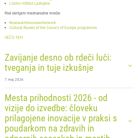
Lisztov inštitut Ljubljana
Pod okriljem mednarodne mreže:
ReseauArtNouveauNetwork
Cultural Routes of the Council of Europe programme
VEČ O TEM
Zavijanje desno ob rdeči luči:
tveganja in tuje izkušnje
7. maj 2026
7. maj 2026
Mesta prihodnosti 2026 - od
0
2913
vizije do izvedbe: človeku
prilagojene inovacije v praksi s
poudarkom na zdravih in