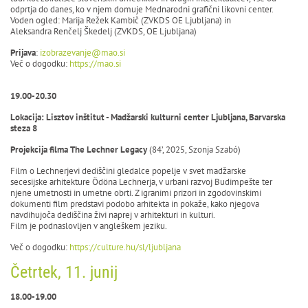
odprtja do danes, ko v njem domuje Mednarodni grafični likovni center.
Voden ogled: Marija Režek Kambič (ZVKDS OE Ljubljana) in
Aleksandra Renčelj Škedelj (ZVKDS, OE Ljubljana)
Prijava
:
izobrazevanje@mao.si
Več o dogodku:
https://mao.si
19.00-20.30
Lokacija: Lisztov inštitut - Madžarski kulturni center Ljubljana, Barvarska
steza 8
Projekcija filma The Lechner Legacy
(84’, 2025, Szonja Szabó)
Film o Lechnerjevi dediščini gledalce popelje v svet madžarske
secesijske arhitekture Ödöna Lechnerja, v urbani razvoj Budimpešte ter
njene umetnosti in umetne obrti. Z igranimi prizori in zgodovinskimi
dokumenti film predstavi podobo arhitekta in pokaže, kako njegova
navdihujoča dediščina živi naprej v arhitekturi in kulturi.
Film je podnaslovljen v angleškem jeziku.
Več o dogodku:
https://culture.hu/sl/ljubljana
Četrtek, 11. junij
18.00-19.00