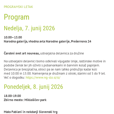
PROGRAMSKI LETAK
Program
Nedelja, 7. junij 2026
10.00–13.00
Narodna galerija, vhodna avla Narodne galerije, Prešernova 24
Čarobni svet art nouveau,
ustvarjalna delavnica za družine
Na ustvarjalni delavnici bomo odkrivali vijugaste linije, rastlinske motive in
podobe žensk ter jih oživili s pobarvankami in barvnim kolaž papirjem.
Delavnica je brezplačna, otroci pa se nam lahko pridružijo kadar koli
med 10.00 in 13.00. Namenjena je družinam z otroki, starimi od 5 do 9 let.
Več o dogodku:
https://www.ng-slo.si/si/
Ponedeljek, 8. junij 2026
18.00-19.00
Zbirno mesto: Miklošičev park
Maks Fabiani in nekdanji Slovenski trg