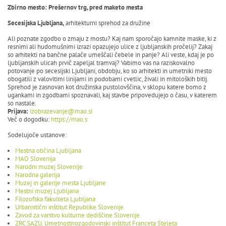
Zbirno mesto: Prešernov trg, pred maketo mesta
Secesijska Ljubljana,
arhitekturni sprehod za družine
Ali poznate zgodbo o zmaju z mostu? Kaj nam sporočajo kamnite maske, ki z
resnimi ali hudomušnimi izrazi opazujejo ulice z ljubljanskih pročelij? Zakaj
so arhitekti na bančne palače umeščali čebele in panje? Ali veste, kdaj je po
ljubljanskih ulicah prvič zapeljal tramvaj? Vabimo vas na raziskovalno
potovanje po secesijski Ljubljani, obdobju, ko so arhitekti in umetniki mesto
obogatili z valovitimi linijami in podobami cvetlic, živali in mitoloških bitij.
Sprehod je zasnovan kot družinska pustolovščina, v sklopu katere bomo z
ugankami in zgodbami spoznavali, kaj stavbe pripovedujejo o času, v katerem
so nastale.
Prijava:
izobrazevanje@mao.si
Več o dogodku:
https://mao.s
Sodelujoče ustanove:
Mestna občina Ljubljana
MAO Slovenija
Narodni muzej Slovenije
Narodna galerija
Muzej in galerije mesta Ljubljane
Mestni muzej Ljubljana
Filozofska fakulteta Ljubljana
Urbanistični inštitut Republike Slovenije
Zavod za varstvo kulturne dediščine Slovenije
ZRC SAZU, Umetnostnozgodovinski inštitut Franceta Steleta