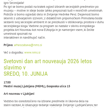
igro Secesijada!
Po igri se bomo podali na kratek ogled izbranih secesijskih predmetov po
muzeju – motive in ideje boste lahko prepoznali tudi v resničnih umetninah.
Pobliže si bomo ogledali delo in življenje Hedvike Pevz. Dejavnost bomo
sklenili z ustvarjalnim izzivom; z didaktičnim pripomočkom Primoteka boste
sestavili svoj secesijski ambient in se preizkusili v oblikovanju prostora v duhu
secesijskega sloga. Vsebine za program so nastale v okviru evropskega
projekta Art Nouveau kot nova EUtopija in je namenjen vsem, ki želite
umetnost spoznati na
interaktiven in navdihujoč način.
Prijava
:
arheozabava@nms.si
Več o dogodku:
www.nms.si
Svetovni dan art nouveauja 2026 letos
slavimo v
SREDO, 10. JUNIJA
17.00
Mestni muzej Ljubljana (MGML), Gosposka ulica 15
Art nouveau v Ljubljani
Vodstvo bo osredotočeno na izbrane predmete in likovna dela na
stalni razstavi, ki izkazujejo tedanje vsakdanje življenje Ljubljančanov, ter