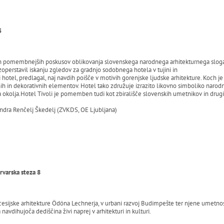
5
den pomembnejših poskusov oblikovanja slovenskega narodnega arhitekturnega sloga. 
zoperstavil iskanju zgledov za gradnjo sodobnega hotela v tujini in
 hotel, predlagal, naj navdih poišče v motivih gorenjske ljudske arhitekture. Koch 
h in dekorativnih elementov. Hotel tako združuje izrazito likovno simboliko narodne
ga okolja.Hotel Tivoli je pomemben tudi kot zbirališče slovenskih umetnikov in drugi
ndra Renčelj Škedelj (ZVKDS, OE Ljubljana)
arvarska steza 8
esijske arhitekture Ödöna Lechnerja, v urbani razvoj Budimpešte ter njene umetnosti
vdihujoča dediščina živi naprej v arhitekturi in kulturi.