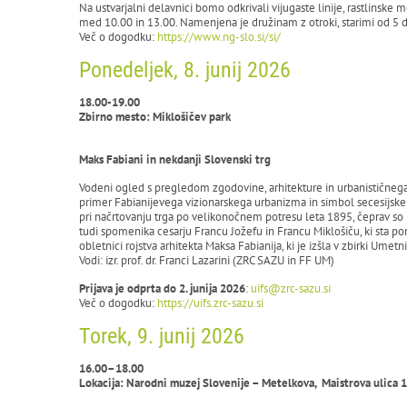
Na ustvarjalni delavnici bomo odkrivali vijugaste linije, rastlinske
med 10.00 in 13.00. Namenjena je družinam z otroki, starimi od 5 d
Več o dogodku:
https://www.ng-slo.si/si/
Ponedeljek, 8. junij 2026
18.00-19.00
Zbirno mesto: Miklošičev park
Maks Fabiani in nekdanji Slovenski trg
Vodeni ogled s pregledom zgodovine, arhitekture in urbanističneg
primer Fabianijevega vizionarskega urbanizma in simbol secesijske 
pri načrtovanju trga po velikonočnem potresu leta 1895, čeprav so 
tudi spomenika cesarju Francu Jožefu in Francu Miklošiču, ki sta p
obletnici rojstva arhitekta Maksa Fabianija, ki je izšla v zbirki Ume
Vodi: izr. prof. dr. Franci Lazarini (ZRC SAZU in FF UM)
Prijava je odprta do 2. junija 2026
:
uifs@zrc-sazu.si
Več o dogodku:
https://uifs.zrc-sazu.si
Torek, 9. junij 2026
16.00–18.00
Lokacija: Narodni muzej Slovenije – Metelkova, Maistrova ulica 1