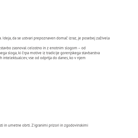
Ideja, da se ustvari prepoznaven domač izraz, je posebej zaživela
je stavbo zasnoval celostno in z enotnim slogom – od
ga sloga, ki črpa motive iz tradicije gorenjskega stavbarstva
h intelektualcev, vse od odprtja do danes, ko v njem
 in umetne obrti. Z igranimi prizori in zgodovinskimi