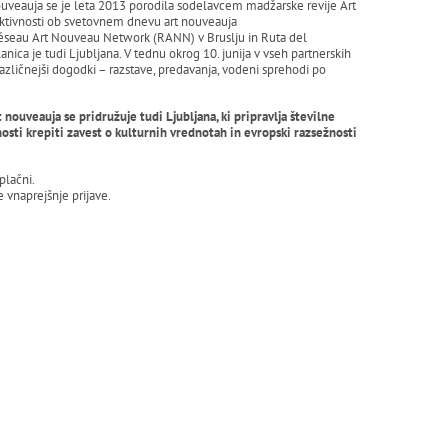
uveauja se je leta 2013 porodila sodelavcem madžarske revije Art
ktivnosti ob svetovnem dnevu art nouveauja
seau Art Nouveau Network (RANN) v Bruslju in Ruta del
nica je tudi Ljubljana. V tednu okrog 10. junija v vseh partnerskih
ličnejši dogodki – razstave, predavanja, vodeni sprehodi po
nouveauja se pridružuje tudi Ljubljana, ki pripravlja številne
osti krepiti zavest o kulturnih vrednotah in evropski razsežnosti
plačni.
 vnaprejšnje prijave.