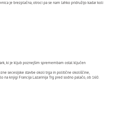
vnica je brezplačna, otroci pa se nam lahko pridružijo kadar koli
ark, ki je kljub poznejšim spremembam ostal ključen
e secesijske stavbe okoli trga in politične okoliščine,
 na knjigi Francija Lazarinija Trg pred sodno palačo, ob 160.