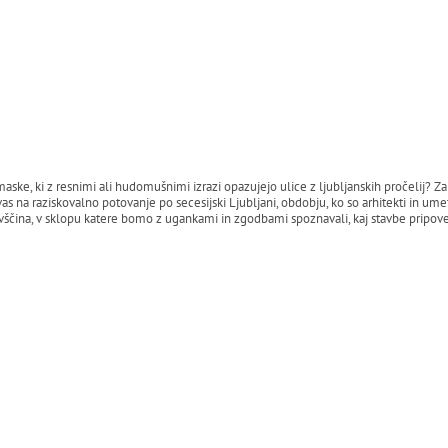
e, ki z resnimi ali hudomušnimi izrazi opazujejo ulice z ljubljanskih pročelij? Za
vas na raziskovalno potovanje po secesijski Ljubljani, obdobju, ko so arhitekti in ume
lovščina, v sklopu katere bomo z ugankami in zgodbami spoznavali, kaj stavbe pripove