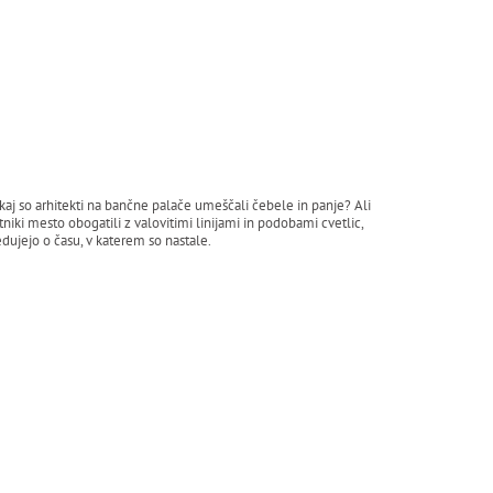
kaj so arhitekti na bančne palače umeščali čebele in panje? Ali
tniki mesto obogatili z valovitimi linijami in podobami cvetlic,
dujejo o času, v katerem so nastale.