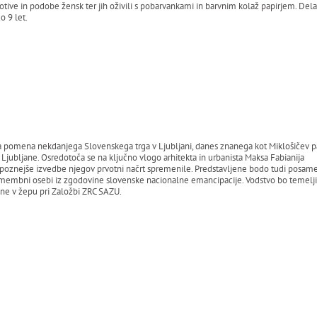
 motive in podobe žensk ter jih oživili s pobarvankami in barvnim kolaž papirjem. Dela
o 9 let.
a pomena nekdanjega Slovenskega trga v Ljubljani, danes znanega kot Miklošičev p
Ljubljane. Osredotoča se na ključno vlogo arhitekta in urbanista Maksa Fabianija
poznejše izvedbe njegov prvotni načrt spremenile. Predstavljene bodo tudi posamezn
omembni osebi iz zgodovine slovenske nacionalne emancipacije. Vodstvo bo temeljilo
tnine v žepu pri Založbi ZRC SAZU.