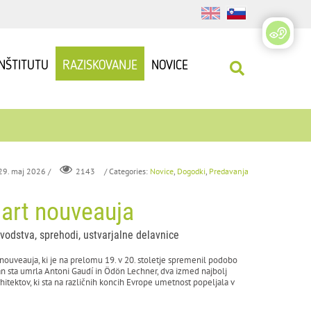
INŠTITUTU
RAZISKOVANJE
NOVICE
 29. maj 2026 /
/ Categories:
Novice
,
Dogodki
,
Predavanja
2143
 art nouveauja
, vodstva, sprehodi, ustvarjalne delavnice
nouveauja, ki je na prelomu 19. v 20. stoletje spremenil podobo
dan sta umrla Antoni Gaudí in Ödön Lechner, dva izmed najbolj
hitektov, ki sta na različnih koncih Evrope umetnost popeljala v