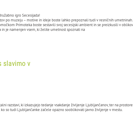
 družabno igro Secesijada!
tov po muzeju – motive in ideje boste lahko prepoznali tudi v resničnih umetninah.
omočkom Primoteka boste sestavili svoj secesijski ambient in se preizkusili v oblik
a in je namenjen vsem, ki želite umetnost spoznati na
s slavimo v
i razstavi, ki izkazujejo tedanje vsakdanje življenje Ljubljančanov, ter na prostore
o so tudi Ljubljančanke začele opazno sooblikovati javno življenje v mestu.