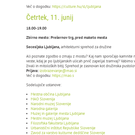
Več o dogodku:
https://culture.hu/sl/ljubljana
Četrtek, 11. junij
18.00-19.00
Zbirno mesto: Prešernov trg, pred maketo mesta
Secesijska Ljubljana,
arhitekturni sprehod za družine
Ali poznate zgodbo o zmaju z mostu? Kaj nam sporočajo kamnite mask
veste, kdaj je po ljubljanskih ulicah prvič zapeljal tramvaj? Vabimo 
živali in mitoloških bitij. Sprehod je zasnovan kot družinska pusto
Prijava:
izobrazevanje@mao.si
Več o dogodku:
https://mao.s
Sodelujoče ustanove:
Mestna občina Ljubljana
MAO Slovenija
Narodni muzej Slovenije
Narodna galerija
Muzej in galerije mesta Ljubljane
Mestni muzej Ljubljana
Filozofska fakulteta Ljubljana
Urbanistični inštitut Republike Slovenije
Zavod za varstvo kulturne dediščine Slovenije