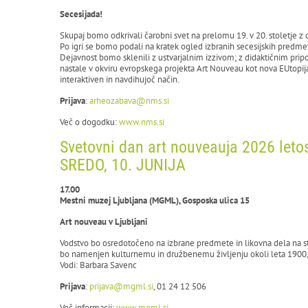
Secesijada!
Skupaj bomo odkrivali čarobni svet na prelomu 19. v 20. stoletje z
Po igri se bomo podali na kratek ogled izbranih secesijskih predme
Dejavnost bomo sklenili z ustvarjalnim izzivom; z didaktičnim prip
nastale v okviru evropskega projekta Art Nouveau kot nova EUtopij
interaktiven in navdihujoč način.
Prijava
:
arheozabava@nms.si
Več o dogodku:
www.nms.si
Svetovni dan art nouveauja 2026 leto
SREDO, 10. JUNIJA
17.00
Mestni muzej Ljubljana (MGML), Gosposka ulica 15
Art nouveau v Ljubljani
Vodstvo bo osredotočeno na izbrane predmete in likovna dela na staln
bo namenjen kulturnemu in družbenemu življenju okoli leta 1900, k
Vodi: Barbara Savenc
Prijava
:
prijava@mgml.si
, 01 24 12 506
Več informacij:
www.mgml.si