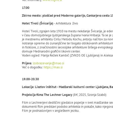
17.00
Zbirno mesto: ploščad pred Moderno galerijo, Cankarjeva cesta 1
Hotel Tivoli (Švicarija)
- Arhitektura živo
Hotel Tivoli, zgrajen leta 1910 na mestu nekdanje Švicarije, je e
v času domoljubnega ljubljanskega župana Ivana Hribarja. Ta se je 
je mestnemu arhitektu Cirilu Metodu Kochu, avtorju načrtov za novi
notranje opreme do zunanjščine ter bogato oblikovanih arhitekturni
in folklore, z značilnostmi secesijske arhitekture širšega evropske
domuje Mednarodni grafični likovni center.
Voden ogled: Marija Režek Kambič (ZVKDS OE Ljubljana) in Aleksa
Prijava
:
izobrazevanje@mao.si
Več o dogodku:
https://mao.si
19.00-20.30
Lokacija: Lisztov inštitut - Madžarski kulturni center Ljubljana, B
Projekcija filma The Lechner Legacy
(84’, 2025, Szonja Szabó)
Film o Lechnerjevi dediščini gledalce popelje v svet madžarske sec
dokumenti film predstavi podobo arhitekta in pokaže, kako njegova na
Film je podnaslovljen v angleškem jeziku.