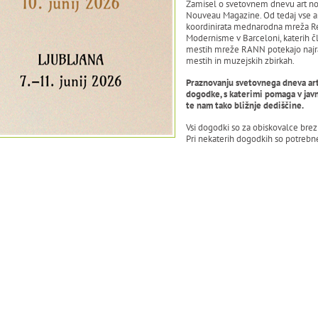
Zamisel o svetovnem dnevu art no
Nouveau Magazine. Od tedaj vse a
koordinirata mednarodna mreža Ré
Modernisme v Barceloni, katerih čla
mestih mreže RANN potekajo najraz
mestih in muzejskih zbirkah.
Praznovanju svetovnega dneva art 
dogodke, s katerimi pomaga v javn
te nam tako bližnje dediščine.
Vsi dogodki so za obiskovalce brez
Pri nekaterih dogodkih so potrebne