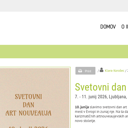
DOMOV
O 
/
Klara Korošec
/
Print
Svetovni dan
7. - 11. junij 2026, Ljubljana
10. junija
slavimo svetovni dan art 
mest v Evropi in zunaj nje. Na ta 
karizmatičnih artnouveaujevskih ar
novo stoletje.