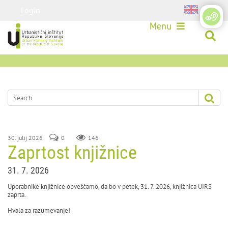
Login
Menu
30. julij 2026
0
146
Zaprtost knjižnice
31. 7. 2026
Uporabnike knjižnice obveščamo, da bo v petek, 31. 7. 2026, knjižnica UIRS
zaprta.
Hvala za razumevanje!