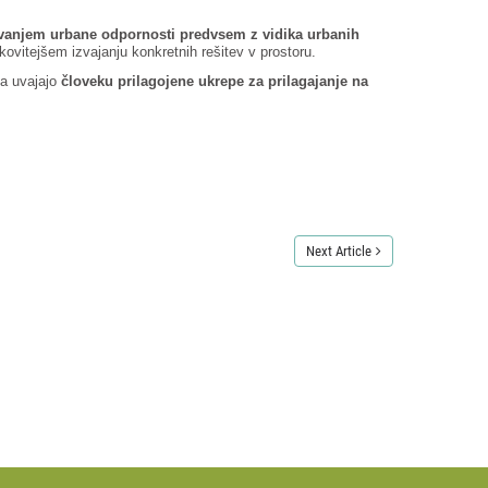
vanjem urbane odpornosti predvsem z vidika urbanih
kovitejšem izvajanju konkretnih rešitev v prostoru.
ta uvajajo
človeku prilagojene ukrepe za prilagajanje na
Next Article