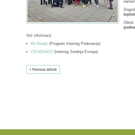
nameno
Dogod
toplo
Obisk 
podne
Več informacij:
Be Ready
(Program Interreg Podonavje)
CICADA4CE
(Interreg Srednja Evropa)
Previous Article