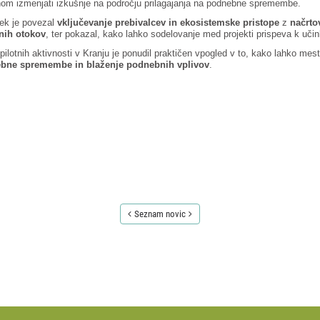
m izmenjati izkušnje na področju prilagajanja na podnebne spremembe.
ek je povezal
vključevanje prebivalcev in ekosistemske pristope
z
načrto
tnih otokov
, ter pokazal, kako lahko sodelovanje med projekti prispeva k učin
pilotnih aktivnosti v Kranju je ponudil praktičen vpogled v to, kako lahko mes
bne spremembe in blaženje podnebnih vplivov
.
Seznam novic