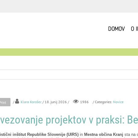
DOMOV
O 
/
Klara Korošec
/ 18. junij 2026 /
/ Categories:
Novice
1986
Print
vezovanje projektov v praksi: 
stični inštitut Republike Slovenije (UIRS)
in
Mestna občina Kranj
sta na 